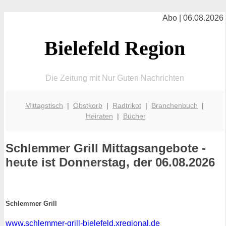
Abo | 06.08.2026
Bielefeld Region
Die Zeitung mit Nur Guten Nachrichten
Mittagstisch
|
Obstkorb
|
Radtrikot
|
Branchenbuch
|
Heiraten
|
Bücher
Schlemmer Grill
Mittagsangebote -
heute ist Donnerstag, der 06.08.2026
Schlemmer Grill
www.schlemmer-grill-bielefeld.xregional.de